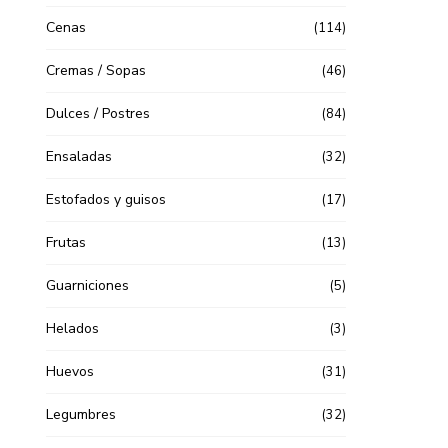
Cenas
(114)
Cremas / Sopas
(46)
Dulces / Postres
(84)
Ensaladas
(32)
Estofados y guisos
(17)
Frutas
(13)
Guarniciones
(5)
Helados
(3)
Huevos
(31)
Legumbres
(32)