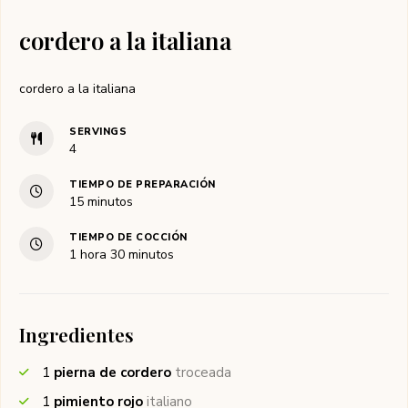
cordero a la italiana
cordero a la italiana
SERVINGS
4
TIEMPO DE PREPARACIÓN
minutos
15
minutos
TIEMPO DE COCCIÓN
hora
minutos
1
hora
30
minutos
Ingredientes
1
pierna de cordero
troceada
1
pimiento rojo
italiano