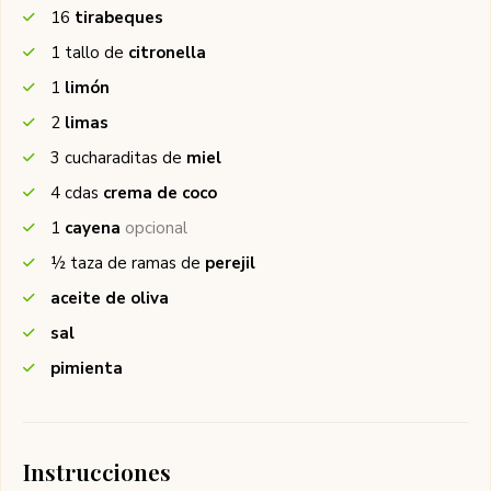
16
tirabeques
1
tallo de
citronella
1
limón
2
limas
3
cucharaditas de
miel
4
cdas
crema de coco
1
cayena
opcional
½
taza de ramas de
perejil
aceite de oliva
sal
pimienta
Instrucciones