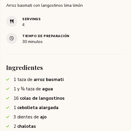
Arroz basmati con langostinos lima limón
SERVINGS
4
TIEMPO DE PREPARACIÓN
minutos
30
minutos
Ingredientes
1
taza de
arroz basmati
1 y ¾
taza de
agua
16
colas de langostinos
1
cebolleta alargada
3
dientes de
ajo
2
chalotas