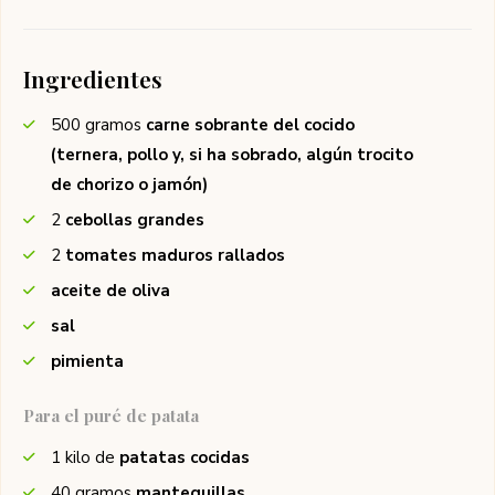
Ingredientes
500
gramos
carne sobrante del cocido
(ternera, pollo y, si ha sobrado, algún trocito
de chorizo o jamón)
2
cebollas grandes
2
tomates maduros rallados
aceite de oliva
sal
pimienta
Para el puré de patata
1
kilo de
patatas cocidas
40
gramos
mantequillas