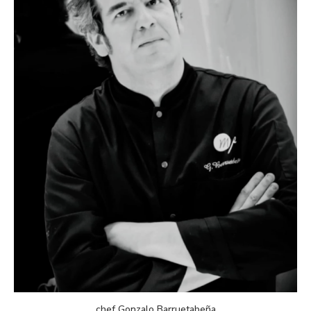
chef Gonzalo Barruetabeña