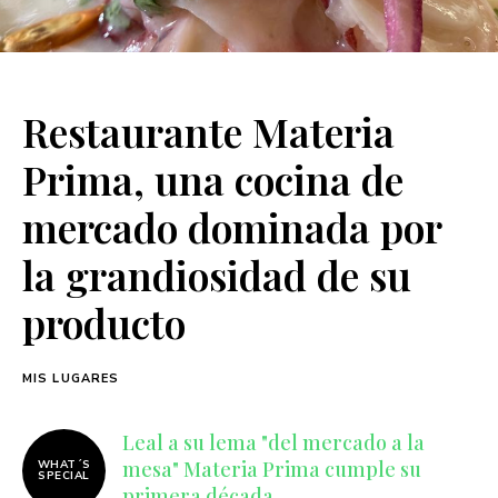
Restaurante Materia
Prima, una cocina de
mercado dominada por
la grandiosidad de su
producto
MIS LUGARES
Leal a su lema "del mercado a la
mesa" Materia Prima cumple su
WHAT´S
SPECIAL
primera década