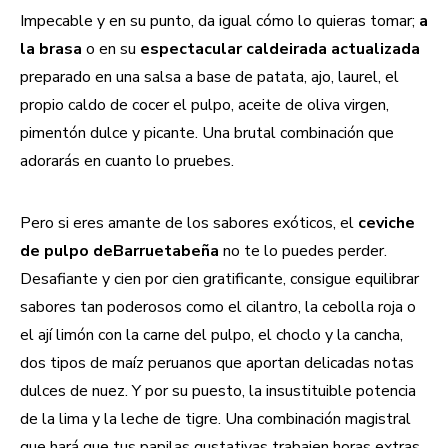
Impecable y en su punto, da igual cómo lo quieras tomar;
a
la brasa
o en su
espectacular caldeirada actualizada
preparado en una salsa a base de patata, ajo, laurel, el
propio caldo de cocer el pulpo, aceite de oliva virgen,
pimentón dulce y picante. Una brutal combinación que
adorarás en cuanto lo pruebes.
Pero si eres amante de los sabores exóticos, el
ceviche
de pulpo de
Barruetabeña
no te lo puedes perder.
Desafiante y cien por cien gratificante, consigue equilibrar
sabores tan poderosos como el cilantro, la cebolla roja o
el ají limón con la carne del pulpo, el choclo y la cancha,
dos tipos de maíz peruanos que aportan delicadas notas
dulces de nuez. Y por su puesto, la insustituible potencia
de la lima y la leche de tigre. Una combinación magistral
que hará que tus papilas gustativas trabajen horas extras.