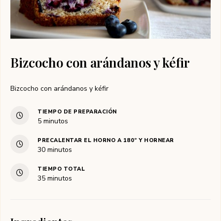
Bizcocho con arándanos y kéfir
Bizcocho con arándanos y kéfir
TIEMPO DE PREPARACIÓN
minutos
5
minutos
PRECALENTAR EL HORNO A 180º Y HORNEAR
minutos
30
minutos
TIEMPO TOTAL
minutos
35
minutos