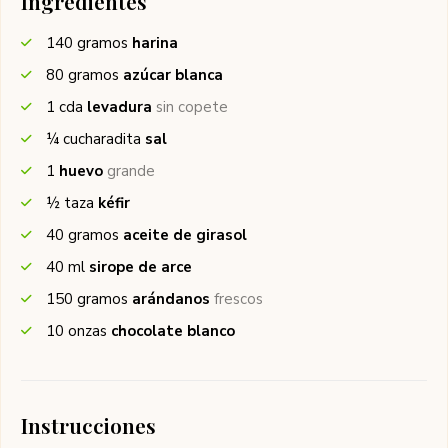
Ingredientes
140
gramos
harina
80
gramos
azúcar blanca
1
cda
levadura
sin copete
¼
cucharadita
sal
1
huevo
grande
½
taza
kéfir
40
gramos
aceite de girasol
40
ml
sirope de arce
150
gramos
arándanos
frescos
10
onzas
chocolate blanco
Instrucciones