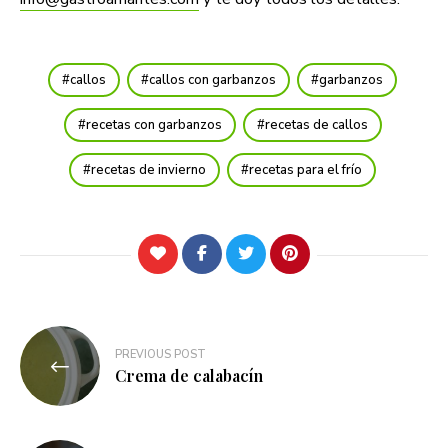
callos
callos con garbanzos
garbanzos
recetas con garbanzos
recetas de callos
recetas de invierno
recetas para el frío
Navegación
PREVIOUS POST
de
Crema de calabacín
entradas