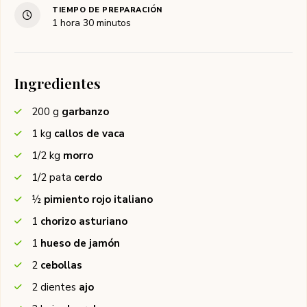
TIEMPO DE PREPARACIÓN
hora
minutos
1
hora
30
minutos
Ingredientes
200
g
garbanzo
1
kg
callos de vaca
1/2
kg
morro
1/2
pata
cerdo
½
pimiento rojo italiano
1
chorizo asturiano
1
hueso de jamón
2
cebollas
2
dientes
ajo