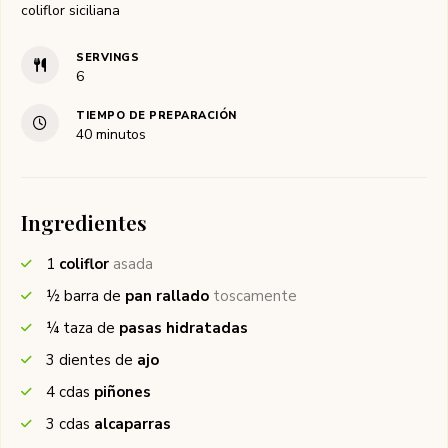
coliflor siciliana
SERVINGS
6
TIEMPO DE PREPARACIÓN
minutos
40
minutos
Ingredientes
1
coliflor
asada
½
barra de
pan rallado
toscamente
¼
taza de
pasas hidratadas
3
dientes de
ajo
4
cdas
piñones
3
cdas
alcaparras