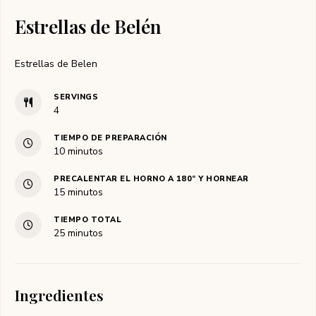
Estrellas de Belén
Estrellas de Belen
SERVINGS
4
TIEMPO DE PREPARACIÓN
minutos
10
minutos
PRECALENTAR EL HORNO A 180º Y HORNEAR
minutos
15
minutos
TIEMPO TOTAL
minutos
25
minutos
Ingredientes