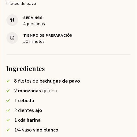
Filetes de pavo
SERVINGS
4
personas
TIEMPO DE PREPARACIÓN
minutos
30
minutos
Ingredientes
8
filetes de
pechugas de pavo
2
manzanas
golden
1
cebolla
2
dientes
ajo
1
cda
harina
1/4
vaso
vino blanco