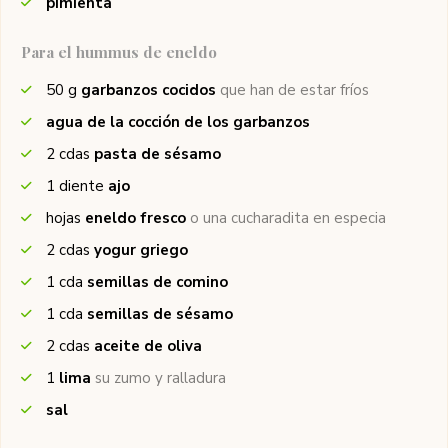
pimienta
Para el hummus de eneldo
50
g
garbanzos cocidos
que han de estar fríos
agua de la cocción de los garbanzos
2
cdas
pasta de sésamo
1
diente
ajo
hojas
eneldo fresco
o una cucharadita en especia
2
cdas
yogur griego
1
cda
semillas de comino
1
cda
semillas de sésamo
2
cdas
aceite de oliva
1
lima
su zumo y ralladura
sal