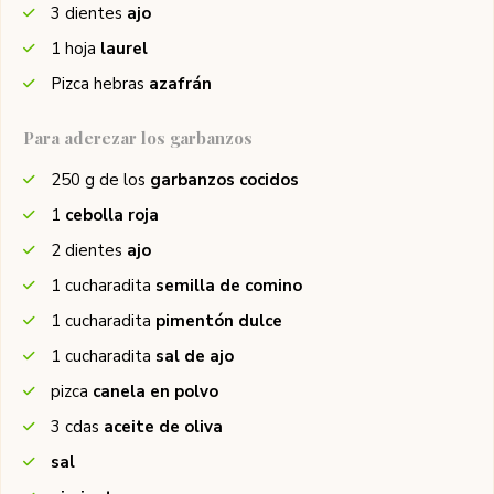
3
dientes
ajo
1
hoja
laurel
Pizca
hebras
azafrán
Para aderezar los garbanzos
250
g de los
garbanzos cocidos
1
cebolla roja
2
dientes
ajo
1
cucharadita
semilla de comino
1
cucharadita
pimentón dulce
1
cucharadita
sal de ajo
pizca
canela en polvo
3
cdas
aceite de oliva
sal