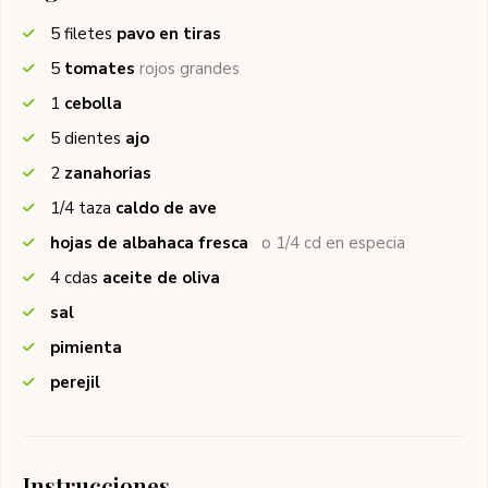
5
filetes
pavo en tiras
5
tomates
rojos grandes
1
cebolla
5
dientes
ajo
2
zanahorias
1/4
taza
caldo de ave
hojas de albahaca fresca
o 1/4 cd en especia
4
cdas
aceite de oliva
sal
pimienta
perejil
Instrucciones