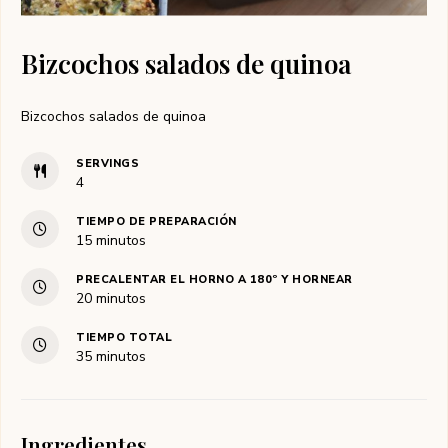
Bizcochos salados de quinoa
Bizcochos salados de quinoa
SERVINGS
4
TIEMPO DE PREPARACIÓN
minutos
15
minutos
PRECALENTAR EL HORNO A 180º Y HORNEAR
minutos
20
minutos
TIEMPO TOTAL
minutos
35
minutos
Ingredientes